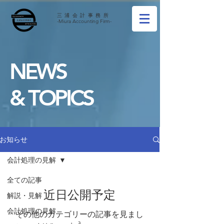
三浦会計事務所
-Miura Accounting Firm-
NEWS
& TOPICS
お知らせ
会計処理の見解
全ての記事
近日公開予定
解説・見解
会計処理の見解
その他のカテゴリーの記事を見まし