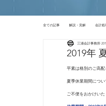
全ての記事
解説・見解
会計処
三浦会計事務所
20
事務連絡
エクセル小技集
2019年
平素は格別のご高配
夏季休業期間につい
ご不便をおかけいた