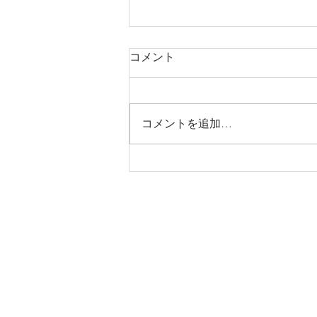
2025年 夏季休業のお知らせ
コメント
平素は格別のご高配を賜り、誠に
ありがとうございます。 夏季休
業期間について、以下お知らせ致
コメントを追加…
します。 ご不便をおかけいたし
ますが、何卒ご了承いただきます
ようお願い申し上げます。 休業
期間：2025年8月13日(水曜日)、
2022年8月15日(金曜日)