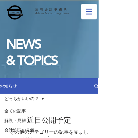
三浦会計事務所
-Miura Accounting Firm-
NEWS
& TOPICS
お知らせ
どっちがいいの？
全ての記事
近日公開予定
解説・見解
会計処理の見解
その他のカテゴリーの記事を見まし