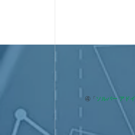
④「
ソルバー アド