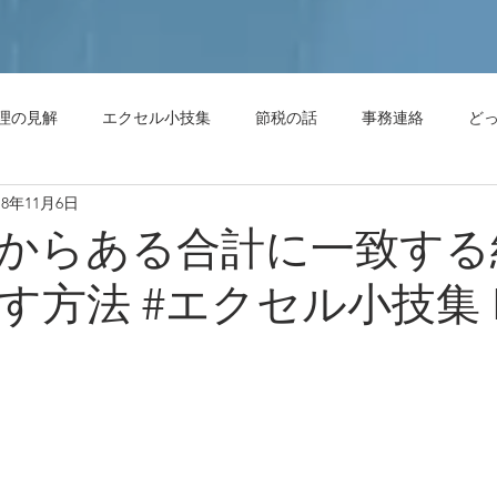
理の見解
エクセル小技集
節税の話
事務連絡
ど
18年11月6日
節税の話
どっちがいいの？
会計処理の見解
解説・
からある合計に一致する
方法 #エクセル小技集 No