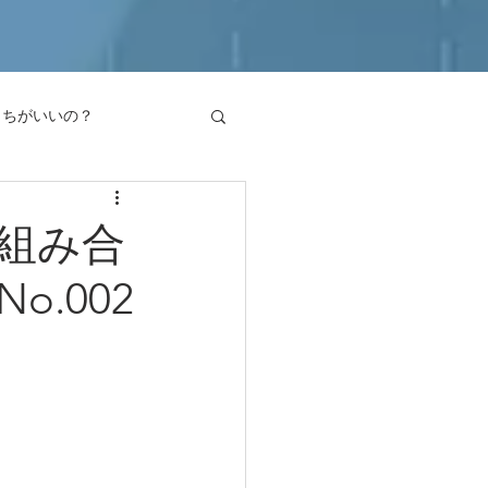
っちがいいの？
見解
組み合
.002