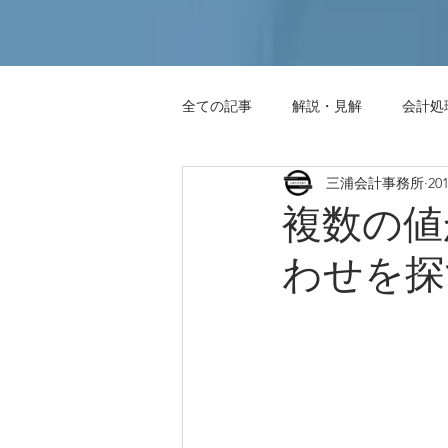
全ての記事
解説・見解
会計処
三浦会計事務所
20
事務連絡
エクセル小技集
複数の値
わせを探す