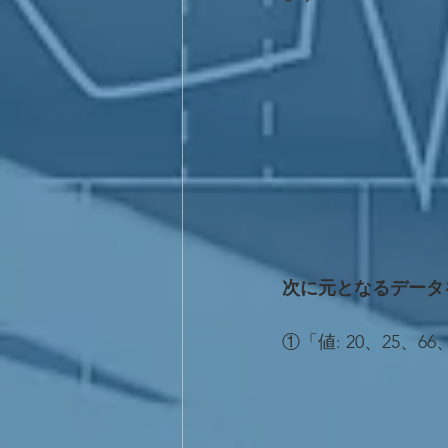
次に元となるデータ
①「値: 20、25、6