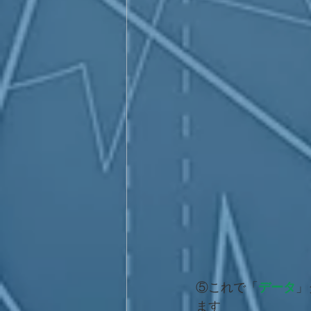
⑤これで「
データ
」
ます