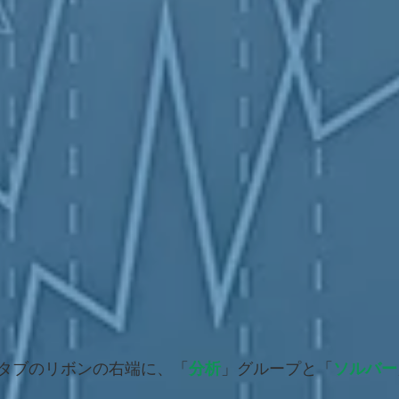
タブのリボンの右端に、「
分析
」グループと「
ソルバー